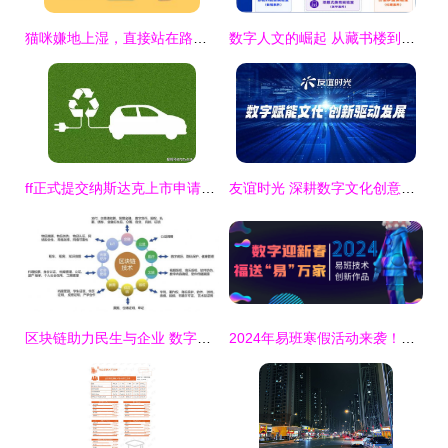
猫咪嫌地上湿，直接站在路人脚上 数字原住民文化的温暖寓言
数字人文的崛起 从藏书楼到大数据——我院积极探索数智时代的人文教育新路径
ff正式提交纳斯达克上市申请，岚图FREE批量试生产或第三季度上市——数字文化创意内容应用服务新趋势
友谊时光 深耕数字文化创意，荣膺苏州市十强企业
区块链助力民生与企业 数字文化创意服务的应用新范式
2024年易班寒假活动来袭！探索数字文化创意内容应用服务新视界