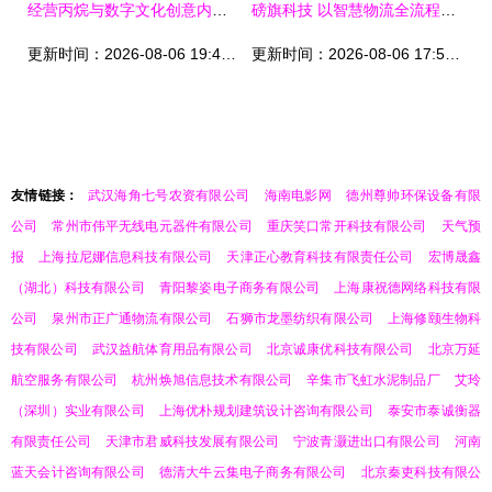
经营丙烷与数字文化创意内容应用服务的合规要求解析
磅旗科技 以智慧物流全流程数字化赋能锂电行业灯塔工厂，构筑数字文创服务新标杆
更新时间：2026-08-06 19:49:30
更新时间：2026-08-06 17:52:57
友情链接：
武汉海角七号农资有限公司
海南电影网
德州尊帅环保设备有限
公司
常州市伟平无线电元器件有限公司
重庆笑口常开科技有限公司
天气预
报
上海拉尼娜信息科技有限公司
天津正心教育科技有限责任公司
宏博晟鑫
（湖北）科技有限公司
青阳黎姿电子商务有限公司
上海康祝德网络科技有限
公司
泉州市正广通物流有限公司
石狮市龙墨纺织有限公司
上海修颐生物科
技有限公司
武汉益航体育用品有限公司
北京诚康优科技有限公司
北京万延
航空服务有限公司
杭州焕旭信息技术有限公司
辛集市飞虹水泥制品厂
艾玲
（深圳）实业有限公司
上海优朴规划建筑设计咨询有限公司
泰安市泰诚衡器
有限责任公司
天津市君威科技发展有限公司
宁波青灏进出口有限公司
河南
蓝天会计咨询有限公司
德清大牛云集电子商务有限公司
北京秦吏科技有限公