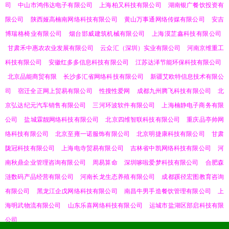
司
中山市鸿伟达电子有限公司
上海柏又科技有限公司
湖南银广餐饮投资有
限公司
陕西娅高楠南网络科技有限公司
黄山万事通网络传媒有限公司
安吉
博瑞格椅业有限公司
烟台邯威建筑机械有限公司
上海漠芷鑫科技有限公司
甘肃禾中惠农农业发展有限公司
云众汇（深圳）实业有限公司
河南京维重工
科技有限公司
安徽红多多信息科技有限公司
江苏达泽节能环保科技有限公司
北京品能商贸有限
长沙多汇省网络科技有限公司
新疆艾欧特信息技术有限公
司
宿迁全正网上贸易有限公司
性搜性爱网
成都九州腾飞科技有限公司
北
京弘达纪元汽车销售有限公司
三河环波软件有限公司
上海楠静电子商务有限
公司
盐城霖靓网络科技有限公司
北京四维智联科技有限公司
重庆品亭帅网
络科技有限公司
北京至雍一诺服饰有限公司
北京明捷康科技有限公司
甘肃
陇冠科技有限公司
上海电寺贸易有限公司
吉林省中凯网络科技有限公司
河
南秋鼎企业管理咨询有限公司
周易算命
深圳哆啦爱梦科技有限公司
合肥森
涟数码产品经营有限公司
河南长龙生态养殖有限公司
成都蹊径宏图教育咨询
有限公司
黑龙江企戊网络科技有限公司
南昌牛男手造餐饮管理有限公司
上
海明武物流有限公司
山东乐喜网络科技有限公司
运城市盐湖区部启科技有限
公司