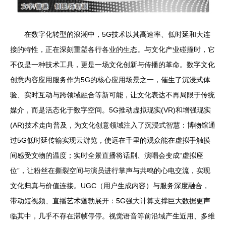
在数字化转型的浪潮中，5G技术以其高速率、低时延和大连
接的特性，正在深刻重塑各行各业的生态。与文化产业碰撞时，它
不仅是一种技术工具，更是一场文化创新与传播的革命。数字文化
创意内容应用服务作为5G的核心应用场景之一，催生了沉浸式体
验、实时互动与跨领域融合等新可能，让文化表达不再局限于传统
媒介，而是活态化于数字空间。5G推动虚拟现实(VR)和增强现实
(AR)技术走向普及，为文化创意领域注入了沉浸式智慧：博物馆通
过5G低时延传输实现云游览，使远在千里的观众能在虚拟手触摸
间感受文物的温度；实时全景直播将话剧、演唱会变成“虚拟座
位”，让粉丝在撕裂空间与演员进行掌声与共鸣的心电交流，实现
文化归真与价值连接。UGC（用户生成内容）与服务深度融合，
带动短视频、直播艺术蓬勃展开：5G强大计算支撑巨大数据更声
临其中，几乎不存在滞帧停停。视觉语音等前沿域产生近用、多维