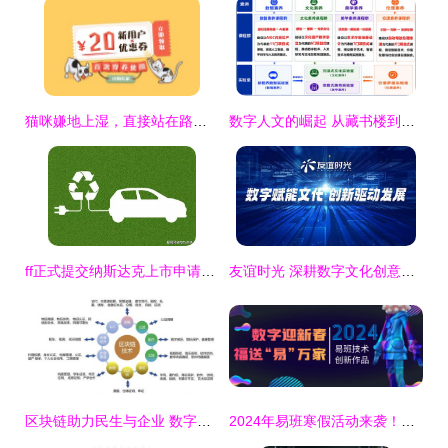
猫咪嫌地上湿，直接站在路人脚上 数字原住民文化的温暖寓言
数字人文的崛起 从藏书楼到大数据——我院积极探索数智时代的人文教育新路径
ff正式提交纳斯达克上市申请，岚图FREE批量试生产或第三季度上市——数字文化创意内容应用服务新趋势
友谊时光 深耕数字文化创意，荣膺苏州市十强企业
区块链助力民生与企业 数字文化创意服务的应用新范式
2024年易班寒假活动来袭！探索数字文化创意内容应用服务新视界