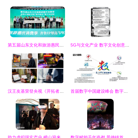
第五届山东文化和旅游惠民消费季齐鲁IP创意节亮相文旅博览会，数字文创引领未来
5G与文化产业 数字文化创意内容应用服务的崭新篇章
汉王友基荣登央视《开拓者》 以创新绘写科技，致敬创意的力量
首届数字中国建设峰会 数字文化创意内容应用服务的时代启航
助力虚拟现实产业 崂山迎来两家高端研究院
数字赋能千年瓷都 景德镇首届数字陶瓷藏品全球创作大赛启幕