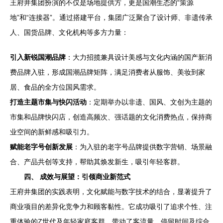
王府井集团扮演的不仅是场地提供方，更是国潮生态的“策源
地”和“连接器”。通过搭建平台，集团广泛聚合了设计师、非遗传承
人、国货品牌、文化机构等多方力量：
引入新锐国潮品牌
：大力招揽兼具设计美感与文化内涵的国产新消
费品牌入驻，形成国潮品牌矩阵，满足消费者从服饰、美妆到家
居、食品的全方位国风需求。
打造主题市集与快闪活动
：定期举办以非遗、国风、文创为主题的
市集和品牌快闪店，创造高频次、强话题的文化消费热点，保持商
业空间的新鲜感和吸引力。
赋能老字号创新发展
：为入驻的老字号品牌提供数字营销、场景融
合、产品共创等支持，帮助其焕发新生，吸引年轻客群。
四、 成效与展望：引领商业新范式
王府井集团的实践表明，文化赋能与数字技术的结合，显著提升了
商业项目的差异化竞争力和顾客黏性。它成功吸引了追求个性、注
重体验的Z世代及年轻家庭客群，带动了客流量、停留时间及综合