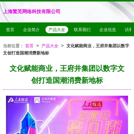
上海繁芜网络科技有限公司
首页
企业简介
产品大全
联系我们
企业信息
访客
>
>
当前位置：
首页
产品大全
文化赋能商业，王府井集团以数字
文创打造国潮消费新地标
文化赋能商业，王府井集团以数字文
创打造国潮消费新地标